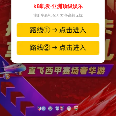
k8凯发·亚洲顶级娱乐
注册享豪礼·亿万奖池·高额无忧